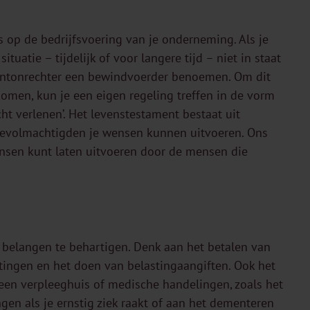
ls op de bedrijfsvoering van je onderneming. Als je
ituatie – tijdelijk of voor langere tijd – niet in staat
kantonrechter een bewindvoerder benoemen. Om dit
komen, kun je een eigen regeling treffen in de vorm
t verlenen’. Het levenstestament bestaat uit
gevolmachtigden je wensen kunnen uitvoeren. Ons
wensen kunt laten uitvoeren door de mensen die
 belangen te behartigen. Denk aan het betalen van
tingen en het doen van belastingaangiften. Ook het
en verpleeghuis of medische handelingen, zoals het
en als je ernstig ziek raakt of aan het dementeren