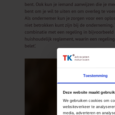
bent. Ook kun je iemand aanwijzen die je me
bent om je wil te uiten en om overleg te voer
Als ondernemer kun je zorgen voor een oplossin
niet betrokken kunt zijn bij de onderneming.
combinatie met een regeling in bijvoorbeeld
huishoudelijk reglement, waarin een regeling
belet’.
Toestemming
Deze website maakt gebruik
We gebruiken cookies om cont
websiteverkeer te analyseren
media, adverteren en analys