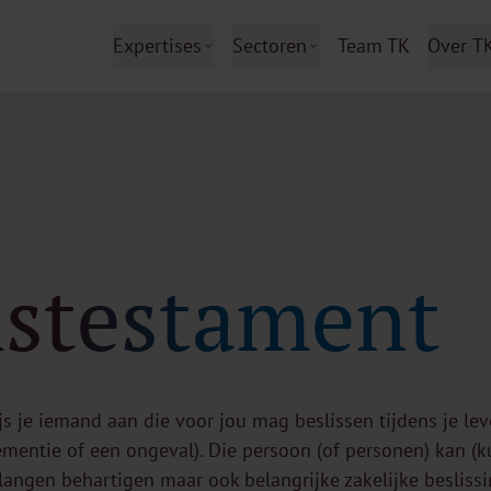
Expertises
Sectoren
Team TK
Over T
stestament
s je iemand aan die voor jou mag beslissen tijdens je leve
mentie of een ongeval). Die persoon (of personen) kan (k
langen behartigen maar ook belangrijke zakelijke beslis