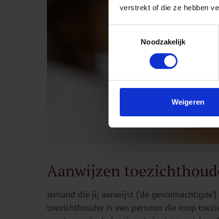
verstrekt of die ze hebben v
Toestemmingsselectie
Noodzakelijk
Weigeren
Aanwijzen toezichthoud
Iemand die jij aanwijst (‘de gevolmachtigde’
toezichthouder is een persoon die erop toez