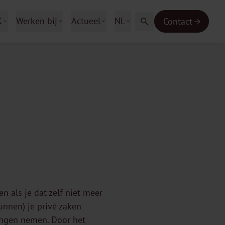
K
Werken bij
Actueel
NL
Contact
n als je dat zelf niet meer
unnen) je privé zaken
singen nemen. Door het