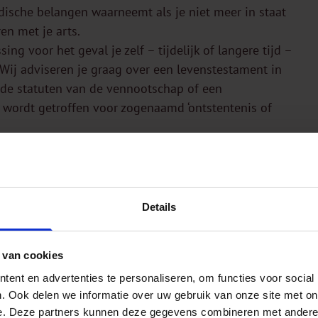
dische belangen waarneemt als je niet meer in staat
en met je arts.
g voor het geval je zelf – tijdelijk of langere tijd –
 Wij adviseren je graag over een levenstestament in
 de statuten van de vennootschap of een
 wordt getroffen voor zogenaamd ‘ontstentenis of
Details
 van cookies
ent en advertenties te personaliseren, om functies voor social
. Ook delen we informatie over uw gebruik van onze site met on
e. Deze partners kunnen deze gegevens combineren met andere i