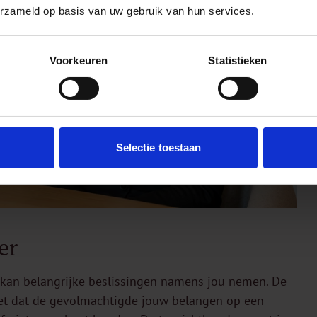
erzameld op basis van uw gebruik van hun services.
Voorkeuren
Statistieken
Selectie toestaan
er
) kan belangrijke beslissingen namens jou nemen. De
iet dat de gevolmachtigde jouw belangen op een