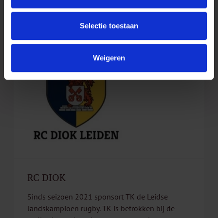
www.niconotarissen.nl
Selectie toestaan
Weigeren
RC DIOK
Sinds seizoen 2021 sponsort TK de Leidse
landskampioen rugby. TK is betrokken bij de