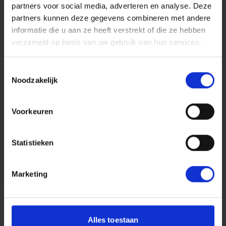
elkaar ontmoet en verder brengt. Als partner van
partners voor social media, adverteren en analyse. Deze
PLNT levert TK waardevolle juridische
partners kunnen deze gegevens combineren met andere
ondersteuning aan deze startups.
informatie die u aan ze heeft verstrekt of die ze hebben
verzameld op basis van uw gebruik van hun services.
plnt.nl
Toestemmingsselectie
Noodzakelijk
Voorkeuren
NICO Notarissen
Statistieken
Het notariaat van TK is aangesloten bij NICO
Marketing
Notarissen, een landelijk samenwerkingsverband
van 15 regionale notariskantoren met meer dan
200 juristen die samenwerken op vakinhoudelijk
gebied en klantgerichtheid.
Alles toestaan