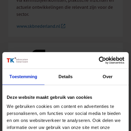
actuele ontwikkelingen die relevant zijn voor de
sector.
www.skbnederland.nl
Toestemming
Details
Over
Deze website maakt gebruik van cookies
PLNT
We gebruiken cookies om content en advertenties te
personaliseren, om functies voor social media te bieden
Sinds 2021 is TK servicepartner van PLNT. Een
en om ons websiteverkeer te analyseren. Ook delen we
community waar talent, startups en bedrijfsleven
informatie over uw gebruik van onze site met onze