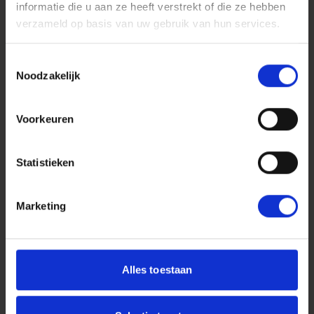
informatie die u aan ze heeft verstrekt of die ze hebben
verzameld op basis van uw gebruik van hun services.
Toestemmingsselectie
Noodzakelijk
Voorkeuren
Statistieken
Carina de Bruin
Marketing
Advocaat
| Partner
Alles toestaan