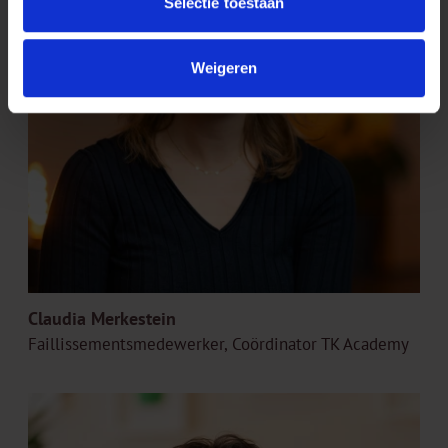
Selectie toestaan
Weigeren
Claudia Merkestein
Faillissementsmedewerker, Coördinator TK Academy