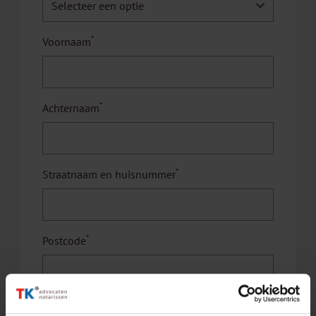
*
Voornaam
*
Achternaam
*
Straatnaam en huisnummer
*
Postcode
*
Woonplaats