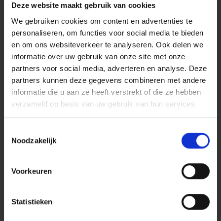
Deze website maakt gebruik van cookies
resultaat, kan een contractuele regeling volstaan, zoals:
We gebruiken cookies om content en advertenties te
Stock Appreciation Rights (SAR's): een recht op een
personaliseren, om functies voor social media te bieden
uitkering die meebeweegt met de waardeontwikkeling
en om ons websiteverkeer te analyseren. Ook delen we
van de onderneming, zonder uitgifte van aandelen.
informatie over uw gebruik van onze site met onze
Bonus- of winstafhankelijke regelingen: afspraken over
partners voor social media, adverteren en analyse. Deze
uitkeringen op basis van winst, omzet, groei of andere
partners kunnen deze gegevens combineren met andere
prestatie-indicatoren.
informatie die u aan ze heeft verstrekt of die ze hebben
Voor veel ondernemingen kan een combinatie van een
verzameld op basis van uw gebruik van hun services.
heldere aandeelhoudersstructuur met een goed
vormgegeven winstdelingsregeling een effectieve en
evenwichtige oplossing zijn.
Toestemmingsselectie
Noodzakelijk
De voor- en nadelen van winstdelingsregelingen:
Voorkeuren
Voordelen
Statistieken