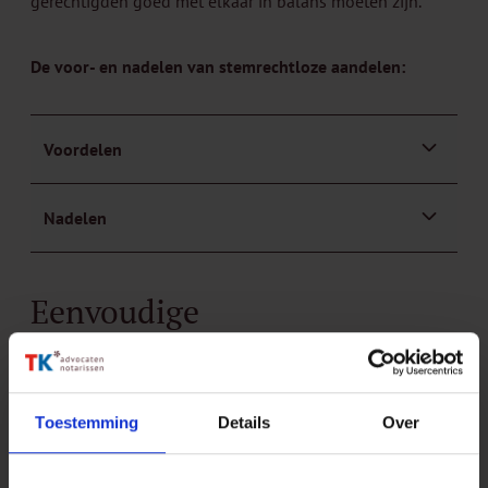
gerechtigden goed met elkaar in balans moeten zijn.
De voor- en nadelen van stemrechtloze aandelen:
Voordelen
Nadelen
Eenvoudige
winstdelingsregelingen:
SAR's en bonussen
Toestemming
Details
Over
Niet in alle gevallen is een aanpassing van de
aandelenstructuur nodig. Wanneer het doel vooral is om
medewerkers of management te laten meedelen in het