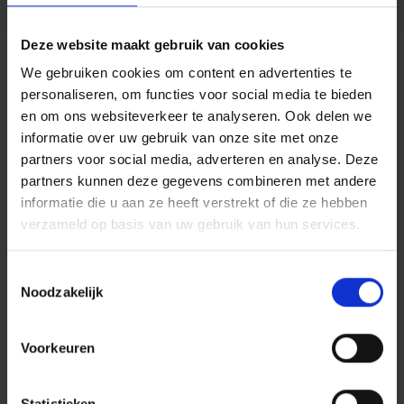
Duidelijkheid en een luisterend oor is nodig om
erfgenamen te woord te staan bij hun vragen in een voor
Deze website maakt gebruik van cookies
hen soms onverwachte erfenis.
We gebruiken cookies om content en advertenties te
personaliseren, om functies voor social media te bieden
en om ons websiteverkeer te analyseren. Ook delen we
informatie over uw gebruik van onze site met onze
Experts van ons
partners voor social media, adverteren en analyse. Deze
partners kunnen deze gegevens combineren met andere
team
informatie die u aan ze heeft verstrekt of die ze hebben
verzameld op basis van uw gebruik van hun services.
Toestemmingsselectie
Noodzakelijk
Voorkeuren
Statistieken