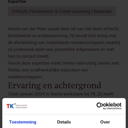
Expertise
Erfrecht, Familierecht & Estate planning | Notariaat
Veerle van der Meer maakt deel uit van het team erfrecht,
familierecht en estateplanning. Zij houdt zich bezig met
de afwikkeling van onbeheerde nalatenschappen waarbij
zij onderzoek doet naar potentiële erfgenamen en met
hen in contact treedt.
Vanuit deze expertise werkt Veerle veelvuldig samen met
Partiar
, een onafhankelijke executeur van
nalatenschappen.
Ervaring en achtergrond
Sinds januari 2024 is Veerle werkzaam bij TK. Zij heeft
ruimschoots ervaring in diverse
managementondersteunende functies en is een aantal
jaren als juridisch secretaresse werkzaam geweest.
Toestemming
Details
Over