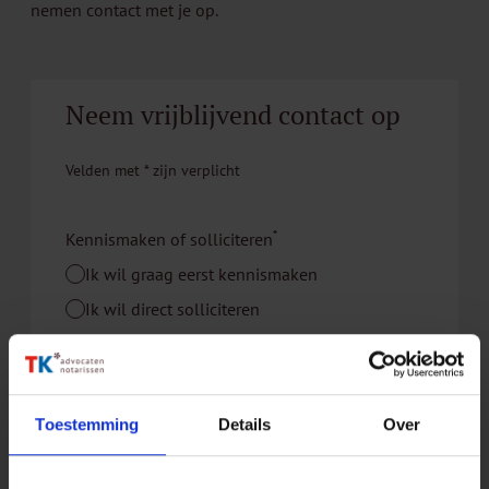
nemen contact met je op.
Neem vrijblijvend contact op
Velden met
*
zijn verplicht
*
Kennismaken of solliciteren
Ik wil graag eerst kennismaken
Ik wil direct solliciteren
*
Voornaam
Toestemming
Details
Over
*
Achternaam