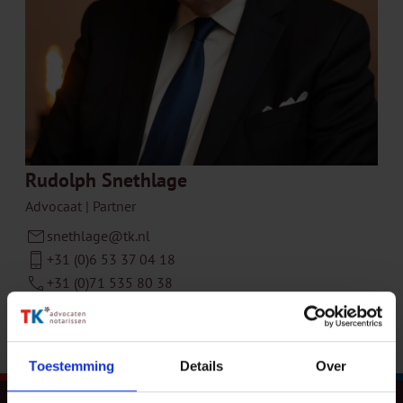
Rudolph Snethlage
Advocaat | Partner
snethlage@tk.nl
+31 (0)6 53 37 04 18
+31 (0)71 535 80 38
Connect op LinkedIn
Toestemming
Details
Over