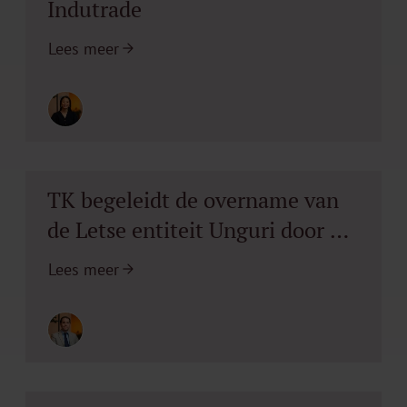
Indutrade
Lees meer
TK begeleidt de overname van
de Letse entiteit Unguri door de
Van Egmond Groep
Lees meer