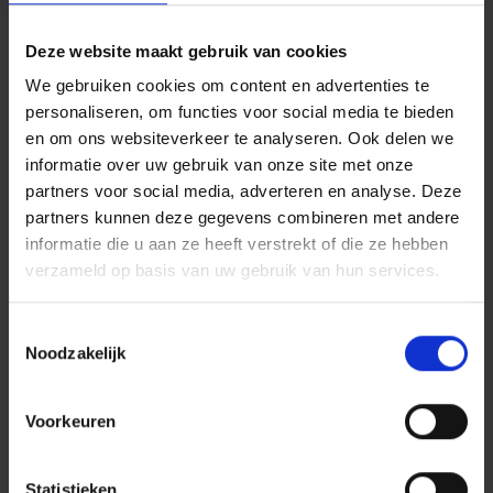
Heb je te maken met een faillissement en vragen over de
afwikkeling? Claudia helpt je graag verder.
Deze website maakt gebruik van cookies
We gebruiken cookies om content en advertenties te
personaliseren, om functies voor social media te bieden
en om ons websiteverkeer te analyseren. Ook delen we
Experts van ons
informatie over uw gebruik van onze site met onze
partners voor social media, adverteren en analyse. Deze
team
partners kunnen deze gegevens combineren met andere
informatie die u aan ze heeft verstrekt of die ze hebben
verzameld op basis van uw gebruik van hun services.
Toestemmingsselectie
Noodzakelijk
Voorkeuren
Statistieken