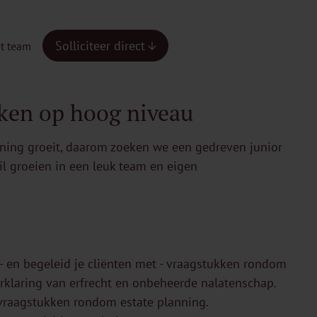
Solliciteer direct
t team
ken op hoog niveau
nning groeit, daarom zoeken we een gedreven junior
il groeien in een leuk team en eigen
 - en begeleid je cliënten met - vraagstukken rondom
erklaring van erfrecht en onbeheerde nalatenschap.
j vraagstukken rondom estate planning.