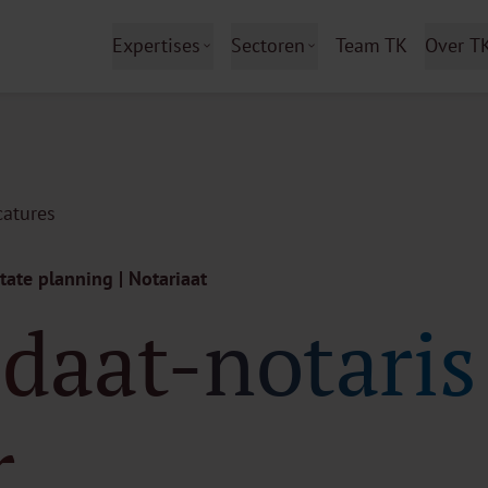
Expertises
Sectoren
Team TK
Over T
catures
tate planning | Notariaat
daat-notaris 
r