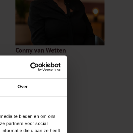
Conny van Wetten
HR adviseur
vanwetten@tk-n.nl
+31 (0)71 535 80 93
Over
 media te bieden en om ons
ze partners voor social
nformatie die u aan ze heeft