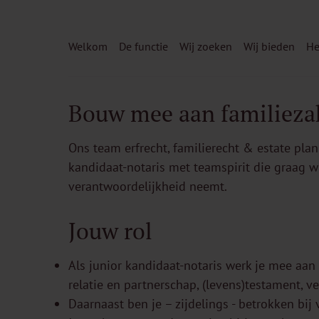
Welkom
De functie
Wij zoeken
Wij bieden
He
Bouw mee aan familieza
Ons team erfrecht, familierecht & estate pla
kandidaat-notaris met teamspirit die graag w
verantwoordelijkheid neemt.
Jouw rol
Als junior kandidaat-notaris werk je mee aan
relatie en partnerschap, (levens)testament, v
Daarnaast ben je – zijdelings - betrokken bi