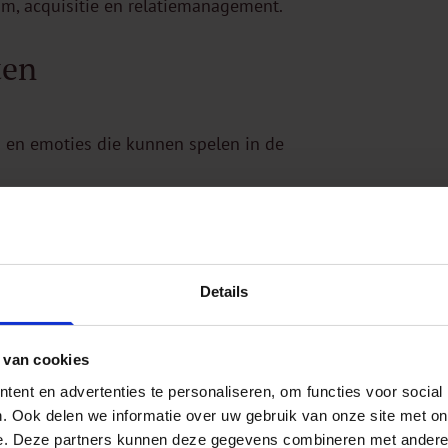
am, acquisitie en relatiemanagement.
ten
 en emoties die kunnen spelen in de
ak jij de vertaalslag naar praktische oplossingen;
communicatie zowel in Nederlands als Engels
ctureerd en neemt verantwoordelijkheid.
Details
achten
 van cookies
praktijk;
ent en advertenties te personaliseren, om functies voor social
rantwoordelijkheid;
. Ook delen we informatie over uw gebruik van onze site met on
e. Deze partners kunnen deze gegevens combineren met andere i
ikkeling - waaronder je beroepsopleiding - en