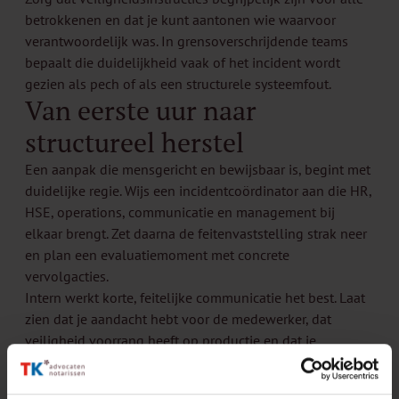
betrokkenen en dat je kunt aantonen wie waarvoor
verantwoordelijk was. In grensoverschrijdende teams
bepaalt die duidelijkheid vaak of het incident wordt
gezien als pech of als een structurele systeemfout.
Van eerste uur naar
structureel herstel
Een aanpak die mensgericht en bewijsbaar is, begint met
duidelijke regie. Wijs een incidentcoördinator aan die HR,
HSE, operations, communicatie en management bij
elkaar brengt. Zet daarna de feitenvaststelling strak neer
en plan een evaluatiemoment met concrete
vervolgacties.
Intern werkt korte, feitelijke communicatie het best. Laat
zien dat je aandacht hebt voor de medewerker, dat
veiligheid voorrang heeft op productie en dat je
onderzoekt wat er is gebeurd zonder te speculeren.
Extern communiceer je alleen wat klopt, wat je kunt