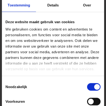
onderbouwen en wat past binnen privacyregels.
Toestemming
Details
Over
Daarna volgt de structurele kant. Actualiseer de RI&E en
het plan van aanpak waar nodig en borg dat
maatregelen op de werkvloer worden toegepast. Kijk niet
Deze website maakt gebruik van cookies
alleen naar techniek, maar ook naar gedrag, toezicht,
We gebruiken cookies om content en advertenties te
werkdruk en aansturing. Leg vast welke instructies
personaliseren, om functies voor social media te bieden
worden aangescherpt, welke trainingen worden herhaald
en om ons websiteverkeer te analyseren. Ook delen we
en hoe je controleert dat nieuwe afspraken
informatie over uw gebruik van onze site met onze
daadwerkelijk worden gevolgd. Zonder toezicht en
partners voor social media, adverteren en analyse. Deze
vastlegging blijft elke verbetering kwetsbaar, ook in een
partners kunnen deze gegevens combineren met andere
later aansprakelijkheidsdebat.
Hoe zorgt TK ervoor dat je
informatie die u aan ze heeft verstrekt of die ze hebben
verzameld op basis van uw gebruik van hun services.
verder kunt?
TK ondersteunt bedrijven en instellingen die na een
Toestemmingsselectie
arbeidsongeval snel grip willen op het dossier en
Noodzakelijk
tegelijk reputatieschade willen beperken. In de acute
fase helpen wij bij meldplichten, het contact met de
Voorkeuren
Nederlandse Arbeidsinspectie en de inrichting van een