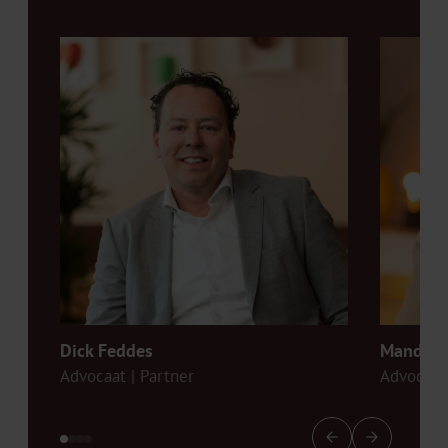
Dick Feddes
Mandy C
Advocaat | Partner
Advocaat