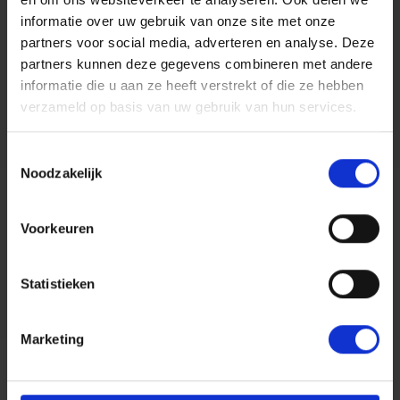
informatie over uw gebruik van onze site met onze
Mandy Cassa
partners voor social media, adverteren en analyse. Deze
22 december 2025
partners kunnen deze gegevens combineren met andere
Letselschade en Loonschade
informatie die u aan ze heeft verstrekt of die ze hebben
Van een feestelijke jaarwisseling
verzameld op basis van uw gebruik van hun services.
tot een vuurwerkongeval
Toestemmingsselectie
Noodzakelijk
Lees meer
Voorkeuren
Artikel
Statistieken
Marketing