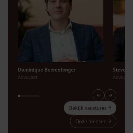
Dominique Beerenfenger
Steven 
Advocaat
Advocaat
Bekijk vacatures
Onze mensen