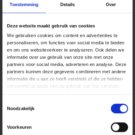
Bekijk alle zaken
Toestemming
Details
Over
Deze website maakt gebruik van cookies
Publicaties
We gebruiken cookies om content en advertenties te
personaliseren, om functies voor social media te bieden
en om ons websiteverkeer te analyseren. Ook delen we
Artikel
informatie over uw gebruik van onze site met onze
partners voor social media, adverteren en analyse. Deze
partners kunnen deze gegevens combineren met andere
informatie die u aan ze heeft verstrekt of die ze hebben
verzameld op basis van uw gebruik van hun services.
Michiel Teekens, Dominique Beerenfenger
15 april 2026
Toestemmingsselectie
Noodzakelijk
Corporate & Commercial Litigation
Uitgetreden vóór dé deal: het
Voorkeuren
antispeculatiebeding!