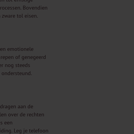
processen. Bovendien
 zware tol eisen.
 en emotionele
egrepen of genegeerd
er nog steeds
n ondersteund.
jdragen aan de
len over de rechten
es een
ding. Leg je telefoon