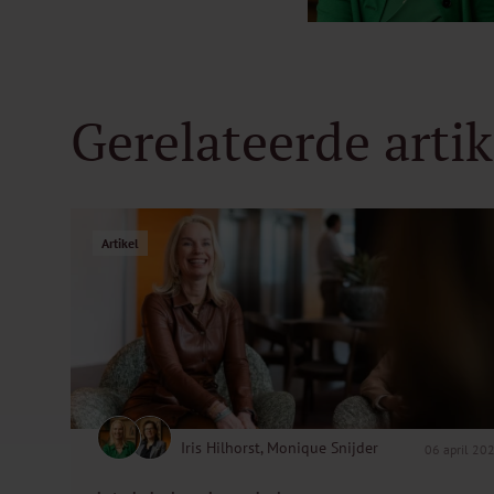
Gerelateerde arti
Artikel
Iris Hilhorst, Monique Snijder
06 april 20