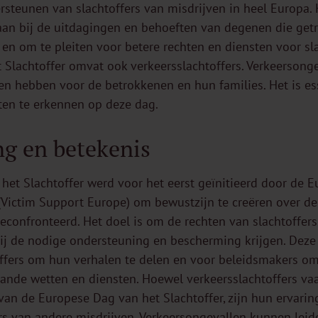
steunen van slachtoffers van misdrijven in heel Europa. H
an bij de uitdagingen en behoeften van degenen die getr
, en om te pleiten voor betere rechten en diensten voor sl
 Slachtoffer omvat ook verkeersslachtoffers. Verkeersong
n hebben voor de betrokkenen en hun families. Het is e
ten te erkennen op deze dag.
g en betekenis
et Slachtoffer werd voor het eerst geïnitieerd door de E
 (Victim Support Europe) om bewustzijn te creëren over 
econfronteerd. Het doel is om de rechten van slachtoffers
zij de nodige ondersteuning en bescherming krijgen. Deze
ffers om hun verhalen te delen en voor beleidsmakers om 
taande wetten en diensten. Hoewel verkeersslachtoffers v
 van de Europese Dag van het Slachtoffer, zijn hun ervarin
ers van andere misdrijven. Verkeersongevallen kunnen leid