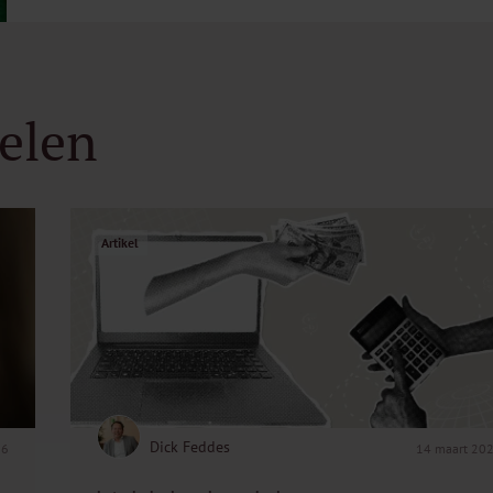
kelen
Artikel
Dick Feddes
26
14 maart 20