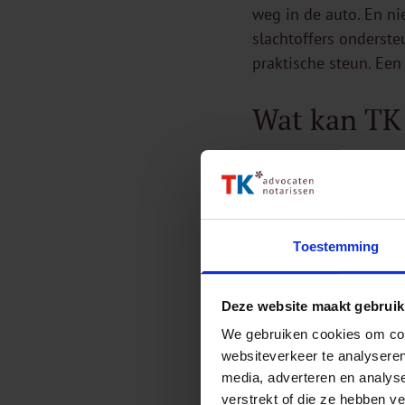
weg in de auto. En ni
slachtoffers onderste
praktische steun. Een
Wat kan TK
TK kan helpen bij het
letselschade, is het 
bewijsmateriaal, zoal
huisarts om het verb
Toestemming
gemaakte kosten, ont
op met een gespecial
Deze website maakt gebruik
Conclusie
We gebruiken cookies om cont
websiteverkeer te analyseren
media, adverteren en analys
De Europese Dag van h
verstrekt of die ze hebben v