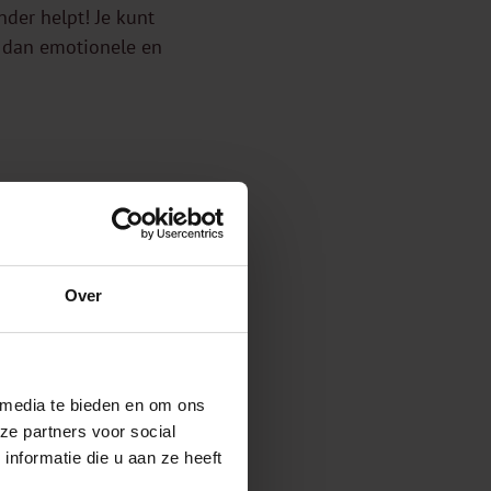
der helpt! Je kunt
d dan emotionele en
n krijgt met
gelijk
 zo snel mogelijk uw
en dagboekje bij met
Over
 ook direct contact
ng.
 media te bieden en om ons
ze partners voor social
nformatie die u aan ze heeft
el voor slachtoffers