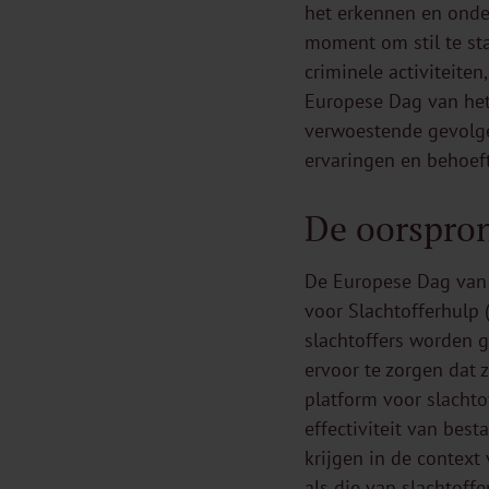
het erkennen en onder
moment om stil te sta
criminele activiteiten
Europese Dag van het
verwoestende gevolge
ervaringen en behoef
De oorspron
De Europese Dag van h
voor Slachtofferhulp
slachtoffers worden g
ervoor te zorgen dat 
platform voor slachto
effectiviteit van bes
krijgen in de context
als die van slachtoff