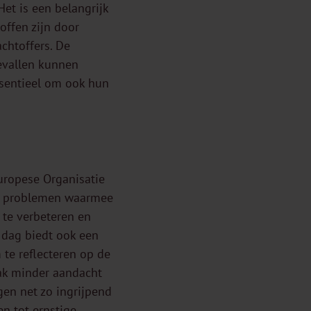
et is een belangrijk
offen zijn door
achtoffers. De
evallen kunnen
ssentieel om ook hun
uropese Organisatie
de problemen waarmee
 te verbeteren en
 dag biedt ook een
te reflecteren op de
aak minder aandacht
gen net zo ingrijpend
en tot ernstige