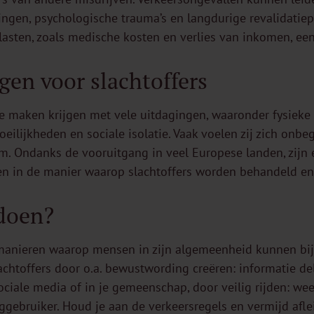
ingen, psychologische trauma’s en langdurige revalidatie
lasten, zoals medische kosten en verlies van inkomen, een
gen voor slachtoffers
te maken krijgen met vele uitdagingen, waaronder fysieke
moeilijkheden en sociale isolatie. Vaak voelen zij zich onb
m. Ondanks de vooruitgang in veel Europese landen, zijn 
len in de manier waarop slachtoffers worden behandeld e
 doen?
e manieren waarop mensen in zijn algemeenheid kunnen bi
chtoffers door o.a. bewustwording creëren: informatie de
sociale media of in je gemeenschap, door veilig rijden: we
gebruiker. Houd je aan de verkeersregels en vermijd aflei