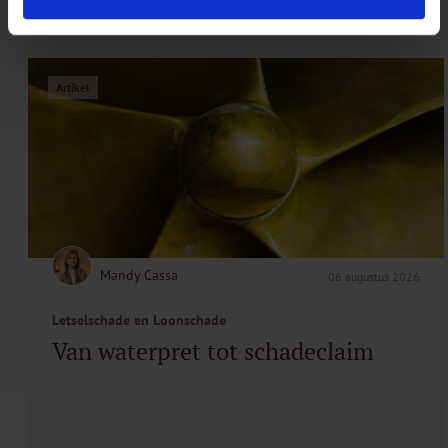
Gerelateerde artikelen
Artikel
Mandy Cassa
06 augustus 2026
Letselschade en Loonschade
Van waterpret tot schadeclaim