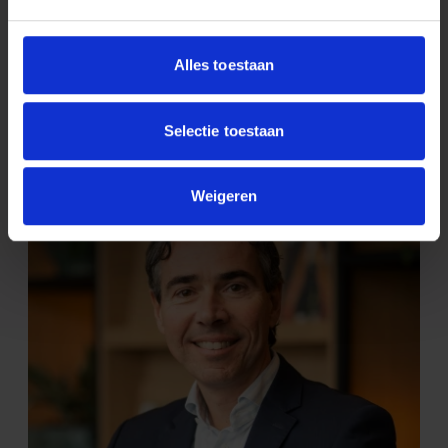
Amy Muller
Juridisch medewerker
Alles toestaan
muller@tk.nl
+31 6 34 92 89 66
Connect op LinkedIn
Selectie toestaan
Weigeren