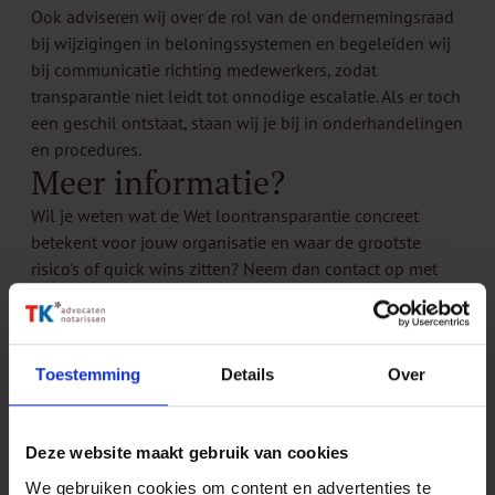
Ook adviseren wij over de rol van de ondernemingsraad
bij wijzigingen in beloningssystemen en begeleiden wij
bij communicatie richting medewerkers, zodat
transparantie niet leidt tot onnodige escalatie. Als er toch
een geschil ontstaat, staan wij je bij in onderhandelingen
en procedures.
Meer informatie?
Wil je weten wat de Wet loontransparantie concreet
betekent voor jouw organisatie en waar de grootste
risico's of quick wins zitten? Neem dan contact op met
Amy Muller
of
Jeffrey Kenens
voor een gerichte scan en
een praktisch implementatieplan.
Toestemming
Details
Over
Vertel het verder
Deze website maakt gebruik van cookies
Deel via e-mail
Deel via LinkedIn
Deel via WhatsApp
We gebruiken cookies om content en advertenties te