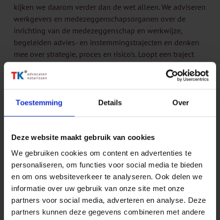
kijken we daarom verder dan de wet alleen. We adviseren
werkgevers en medezeggenschapsorganen over de
inrichting van de medezeggenschap en werkwijze,
begeleiden advies- en instemmingstrajecten en denken
mee over strategie, proces en risico's. Loopt een traject
vast of dreigt discussie te ontstaan? Dan brengen we
snel helderheid en helpen we toe naar een werkbare
oplossing, zodat medezeggenschap versterkt in plaats
van vertraagt.
Toestemming
Details
Over
Meer informatie of vragen?
Wil je sparren over de inrichting van medezeggenschap,
Deze website maakt gebruik van cookies
een lopend advies- of instemmingstraject of de aanpak
We gebruiken cookies om content en advertenties te
bij een voorgenomen reorganisatie? Neem dan contact
personaliseren, om functies voor social media te bieden
op met één van de professionals uit
ons team
. We
en om ons websiteverkeer te analyseren. Ook delen we
bespreken waar jouw organisatie staat, welke
informatie over uw gebruik van onze site met onze
verplichtingen en aandachtspunten spelen en welke
partners voor social media, adverteren en analyse. Deze
aanpak het beste aansluit bij jouw situatie.
partners kunnen deze gegevens combineren met andere