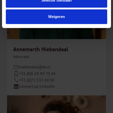
Selectie toestaan
Weigeren
Annemarth Hiebendaal
Advocaat
hiebendaal@tk.nl
+31 (0)6 18 90 70 44
+31 (0)71 535 80 00
Connect op LinkedIn