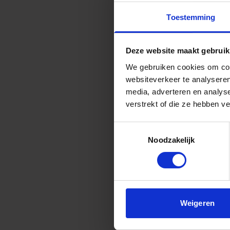
Heb je vragen of wil 
Toestemming
Deze website maakt gebruik
We gebruiken cookies om cont
websiteverkeer te analyseren
media, adverteren en analys
verstrekt of die ze hebben v
Toestemmingsselectie
Noodzakelijk
Weigeren