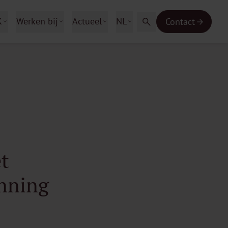
K
Werken bij
Actueel
NL
Contact
t
nning