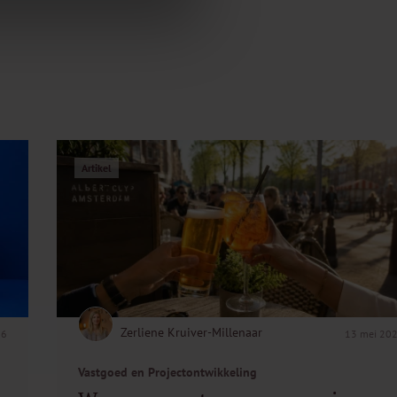
Artikel
Zerliene Kruiver-Millenaar
26
13 mei 20
Vastgoed en Projectontwikkeling