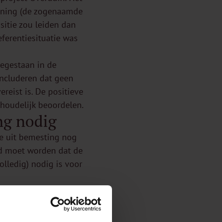
nning (de zogenaamde
sitie zou leiden dan
ferentiesituatie was
oegestaan in de
ncluderen dat geen
reist is. De positieve
houdelijk beoordelen.
ng nodig
te uit bemesting nog
erd moet worden dat de
olledig) nodig is voor
malige agrarische