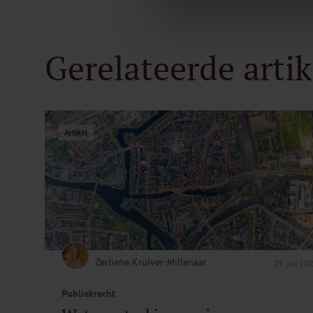
Gerelateerde arti
Artikel
Zerliene Kruiver-Millenaar
29 juli 20
Publiekrecht