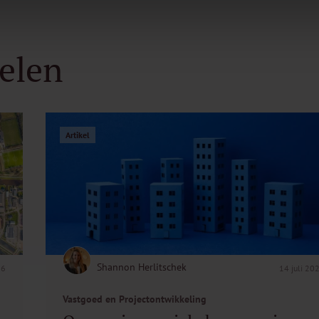
kelen
Artikel
Shannon Herlitschek
26
14 juli 20
Vastgoed en Projectontwikkeling