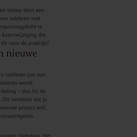
en streep door een
tern salderen met
rgunningplicht te
 koerswijziging die
dit voor de praktijk?
en nieuwe
rn salderen pas aan
salderen wordt
deling – dus bij de
Dit betekent dat je
nieuwe project zelf,
gsmaatregelen.
project Overduin. Het