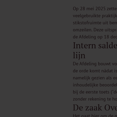
Op 28 mei 2025 zette
veelgebruikte praktij
stikstofruimte uit b
omzeilen. Deze uitspr
de Afdeling op 18 dec
Intern sald
lijn
De Afdeling bouwt vo
de orde komt nádat is
namelijk gezien als e
inhoudelijke beoorde
bij de eerste toets ("
zonder rekening te h
De zaak Ove
Het gaat hier om de 