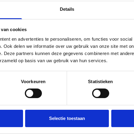
je meer informatie? Neem contact op met Zerliene, advoca
Details
 van cookies
ent en advertenties te personaliseren, om functies voor social
Vertel het verder
. Ook delen we informatie over uw gebruik van onze site met on
e. Deze partners kunnen deze gegevens combineren met andere i
Deel via e-mail
Deel via LinkedIn
Deel via WhatsApp
erzameld op basis van uw gebruik van hun services.
Zerliene Kruiver-Millenaar
Voorkeuren
Statistieken
Advocaat
kruiver@tk.nl
+31 614358818
Selectie toestaan
Connect op LinkedIn