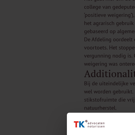
college van gedepute
‘positieve weigering’
het agrarisch gebruik
gebaseerd op algeme
De Afdeling oordeelt 
voortoets. Het stop
vergunning nodig is. 
weigering was ontere
Additionali
Bij de uiteindelijke 
wel worden gebruikt. 
stikstofruimte die vri
natuurherstel.
Deze uitspraak betek
gronden.
Meer infor