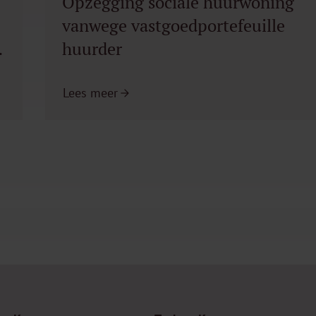
Opzegging sociale huurwoning
vanwege vastgoedportefeuille
huurder
Lees meer