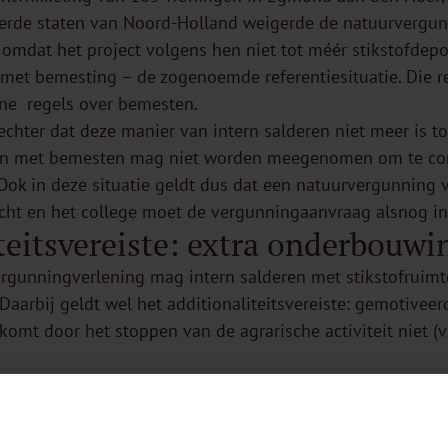
erde staten van Noord-Holland weigerde de natuurvergu
), omdat het project volgens hen niet tot méér stikstofdepo
 met bemesting – de zogenoemde referentiesituatie. Die re
ne regels over bemesten.
echter dat deze manier van intern salderen niet meer is t
pen met bemesten mag niet worden meegenomen om te co
Ook in deze situatie geldt dus dat een natuurvergunning ve
cht en het college moet de vergunningaanvraag alsnog in
teitsvereiste: extra onderbouwi
vergunningverlening mag intern salderen met stikstofruim
Daarbij geldt wel het additionaliteitsvereiste: gemotive
jkomt door het stoppen van de agrarische activiteit niet (v
ent een flinke horde voor nieuwe ontwikkelingen op voor
matie?