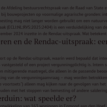
 de Afdeling bestuursrechtspraak van de Raad van State e
k bij bouwprojecten op voormalige agrarische gronden: in
emesting mag niet langer worden gebruikt om een natuurve
aak (ECLI:NL:RVS:2025:2404) is een verduidelijking van de
ember 2024 inzette in de Rendac-uitspraak. Wat betekent 
eren en de Rendac-uitspraak: e
ort op de Rendac-uitspraak, waarin werd bepaald dat inte
 vastgesteld of een project vergunningplichtig is. Intern 
en mitigerende maatregel, die alleen in de passende beoor
ling van de vergunningaanvraag – mag worden betrokken. 
de voortoets") alleen mag kijken naar de gevolgen van het 
ouden met het stoppen van bemesting of andere salderin
rduin: wat speelde er?
ontwikkeling van 163 woningen in Egmond aan den Hoef, 